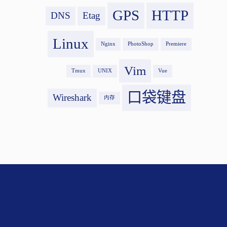
GPS
HTTP
DNS
Etag
Linux
Nginx
PhotoShop
Premiere
Vim
Tmux
UNIX
Vue
口袋键盘
Wireshark
内存