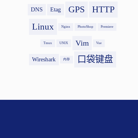
GPS
HTTP
DNS
Etag
Linux
Nginx
PhotoShop
Premiere
Vim
Tmux
UNIX
Vue
口袋键盘
Wireshark
内存