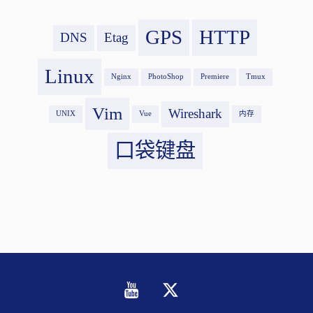
GPS
HTTP
DNS
Etag
Linux
Nginx
PhotoShop
Premiere
Tmux
Vim
Wireshark
UNIX
Vue
内存
口袋键盘
Youtube
Twitter