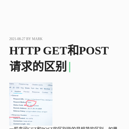
POSTED
2021-08-27
BY
MARK
ON
HTTP GET和POST
请求的区别